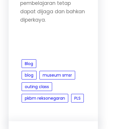
pembelajaran tetap
dapat dijaga dan bahkan
diperkaya.
Blog
blog
museum smsr
outing class
pkbm reksonegaran
PLS