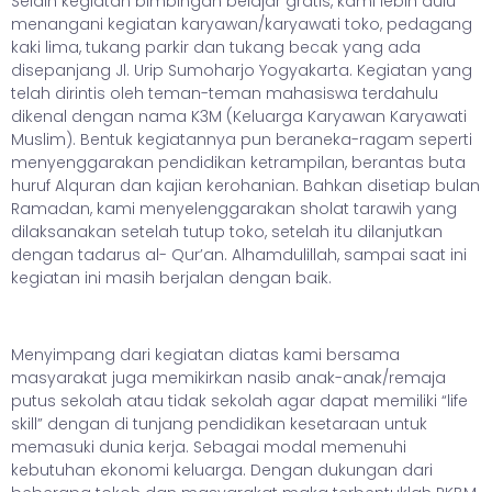
Selain kegiatan bimbingan belajar gratis, kami lebih dulu
menangani kegiatan karyawan/karyawati toko, pedagang
kaki lima, tukang parkir dan tukang becak yang ada
disepanjang Jl. Urip Sumoharjo Yogyakarta. Kegiatan yang
telah dirintis oleh teman-teman mahasiswa terdahulu
dikenal dengan nama K3M (Keluarga Karyawan Karyawati
Muslim). Bentuk kegiatannya pun beraneka-ragam seperti
menyenggarakan pendidikan ketrampilan, berantas buta
huruf Alquran dan kajian kerohanian. Bahkan disetiap bulan
Ramadan, kami menyelenggarakan sholat tarawih yang
dilaksanakan setelah tutup toko, setelah itu dilanjutkan
dengan tadarus al- Qur’an. Alhamdulillah, sampai saat ini
kegiatan ini masih berjalan dengan baik.
Menyimpang dari kegiatan diatas kami bersama
masyarakat juga memikirkan nasib anak-anak/remaja
putus sekolah atau tidak sekolah agar dapat memiliki “life
skill” dengan di tunjang pendidikan kesetaraan untuk
memasuki dunia kerja. Sebagai modal memenuhi
kebutuhan ekonomi keluarga. Dengan dukungan dari