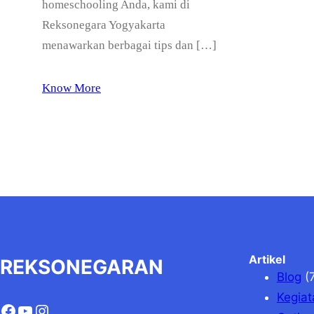
homeschooling Anda, kami di
Reksonegara Yogyakarta
menawarkan berbagai tips dan […]
Know More
Artikel
REKSONEGARAN
Blog
(7
Kegiat